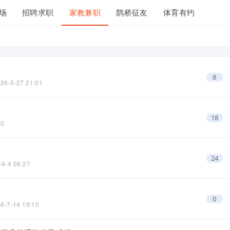
场
招聘求职
家教兼职
鹊桥征友
体育有约
8
26-5-27 21:01
18
50
24
-9-4 09:27
0
6-7-14 19:10