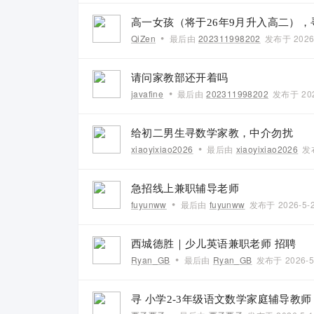
高一女孩（将于26年9月升入高二）
•
QiZen
最后由
202311998202
发布于
2026
请问家教部还开着吗
•
javafine
最后由
202311998202
发布于
20
给初二男生寻数学家教，中介勿扰
•
xiaoyixiao2026
最后由
xiaoyixiao2026
发
急招线上兼职辅导老师
•
fuyunww
最后由
fuyunww
发布于
2026-5-
西城德胜｜少儿英语兼职老师 招聘
•
Ryan_GB
最后由
Ryan_GB
发布于
2026-5
寻 小学2-3年级语文数学家庭辅导教师