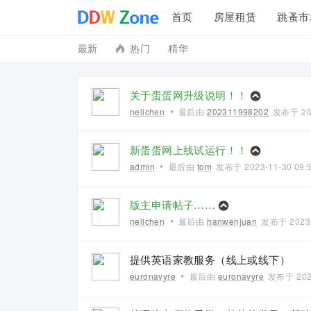
首页
房屋租赁
跳蚤市
最新
热门
精华
投诉建议
联系我们
关于蛋蛋网升级说明！！
•
neilchen
最后由
202311998202
发布于
20
新蛋蛋网上线试运行！！
•
admin
最后由
tom
发布于
2023-11-30 09:
版主申请帖子……
•
neilchen
最后由
hanwenjuan
发布于
2023
提供英语家教服务（线上或线下）
•
euronavyre
最后由
euronavyre
发布于
202