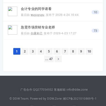
会计专业的同学请看
10
最后由
wuyuyuyu
发布于
2026-4-24 16:44
急需市场营销专业老师
73
最后由
白露未已
发布于
2026-4-23 17:27
1
2
3
4
5
6
7
8
9
10
... 47
广告合作 QQ277054932 客服邮箱 info@ddw.zone
©
DDW Team.
Powered by
DDW.Zone
湘ICP备2021010869号-1