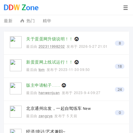
最新
热门
精华
关于蛋蛋网升级说明！！
8
最后由
202311998202
发布于
2026-5-27 21:01
新蛋蛋网上线试运行！！
18
最后由
tom
发布于
2023-11-30 09:50
版主申请帖子……
24
最后由
hanwenjuan
发布于
2023-9-4 09:27
New
北京通州出发，一起自驾练车
0
最后由
zangzys
发布于
5 天前
经济/统计/艺术兼职~