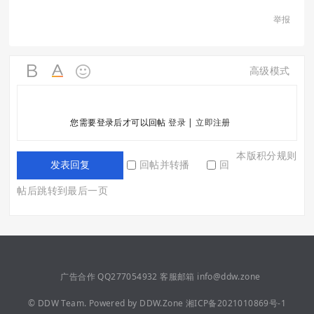
举报
高级模式
您需要登录后才可以回帖
登录
|
立即注册
本版积分规则
回帖并转播
回
发表回复
帖后跳转到最后一页
广告合作 QQ277054932 客服邮箱 info@ddw.zone
©
DDW Team.
Powered by
DDW.Zone
湘ICP备2021010869号-1