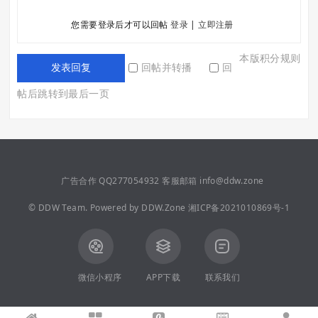
您需要登录后才可以回帖
登录
|
立即注册
本版积分规则
回帖并转播
回
发表回复
帖后跳转到最后一页
广告合作 QQ277054932 客服邮箱 info@ddw.zone
©
DDW Team.
Powered by
DDW.Zone
湘ICP备2021010869号-1
微信小程序
APP下载
联系我们