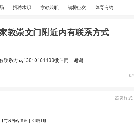
场
招聘求职
家教兼职
鹊桥征友
体育有约
家教崇文门附近内有联系方式
系方式13810181188微信同，谢谢
举
高级模式
后才可以回帖
登录
|
立即注册