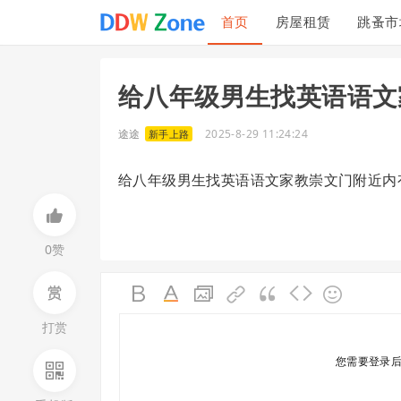
首页
房屋租赁
跳蚤市
投诉建议
联系我们
给八年级男生找英语语文
途途
2025-8-29 11:24:24
新手上路
给八年级男生找英语语文家教崇文门附近内有联
0赞
打赏
您需要登录