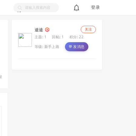
登录
搜
索
途途
关注
主题: 1
回帖: 1
积分: 22
等级:
新手上路
💬 发消息
报