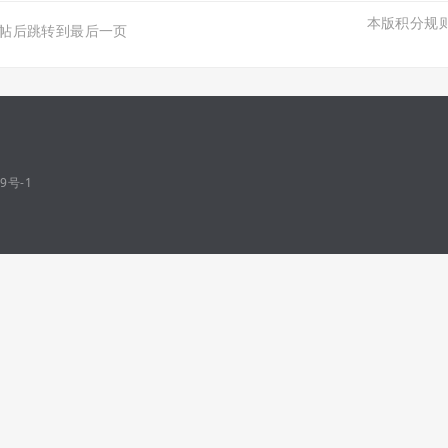
本版积分规
帖后跳转到最后一页
69号-1