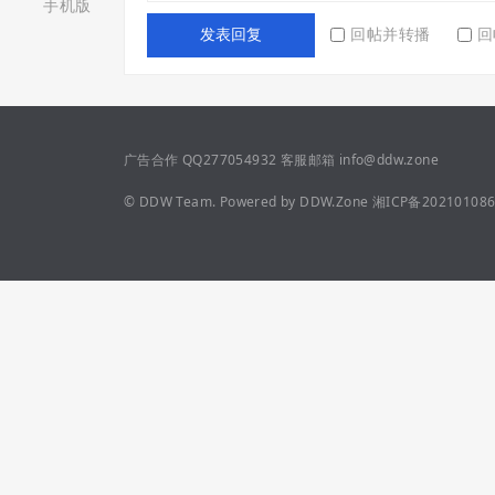
手机版
回帖并转播
回
发表回复
广告合作 QQ277054932 客服邮箱 info@ddw.zone
©
DDW Team.
Powered by
DDW.Zone
湘ICP备20210108