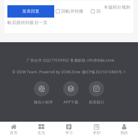
本版积分规则
回帖并转播
回
发表回复
帖后跳转到最后一页
广告合作 QQ277054932 客服邮箱 info@ddw.zone
©
DDW Team.
Powered by
DDW.Zone
湘ICP备2021010869号-1
微信小程序
APP下载
联系我们
首页
生活
学习
求职
我的