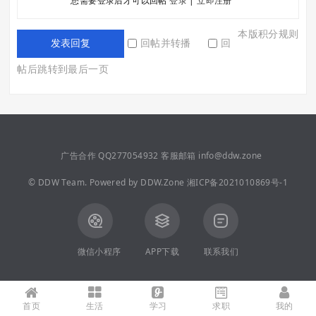
您需要登录后才可以回帖
登录
|
立即注册
本版积分规则
回帖并转播
回
发表回复
帖后跳转到最后一页
广告合作 QQ277054932 客服邮箱 info@ddw.zone
©
DDW Team.
Powered by
DDW.Zone
湘ICP备2021010869号-1
微信小程序
APP下载
联系我们
首页
生活
学习
求职
我的