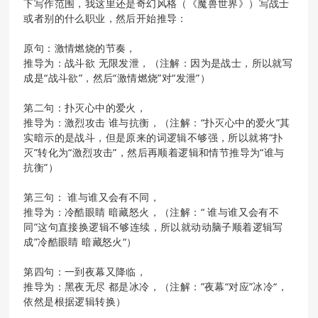
下写作范围，我这里还是奇幻风格（《魔兽世界》）写战士
或者别的什么职业，然后开始推导：
原句：激情燃烧的节奏，
推导为：战斗欲 无限发泄，（注解：因为是战士，所以就写
成是“战斗欲”，然后“激情燃烧”对“发泄”）
第二句：扑灭心中的爱火，
推导为：激烈攻击 谁与抗衡，（注解：“扑灭心中的爱火”其
实暗示的是战斗，但是原来的词逻辑不够强，所以就将“扑
灭”转化为“激烈攻击”，然后再顺着逻辑和情节推导为“谁与
抗衡”）
第三句： 谁与谁又会有不同，
推导为：冷酷眼睛 暗藏怒火，（注解：“ 谁与谁又会有不
同”这句直接换逻辑不够连续，所以就动动脑子顺着逻辑写
成”冷酷眼睛 暗藏怒火“）
第四句：一到夜幕又降临，
推导为：黑夜无尽 都是冰冷，（注解：”夜幕“对应”冰冷“，
依然是根据逻辑转换）