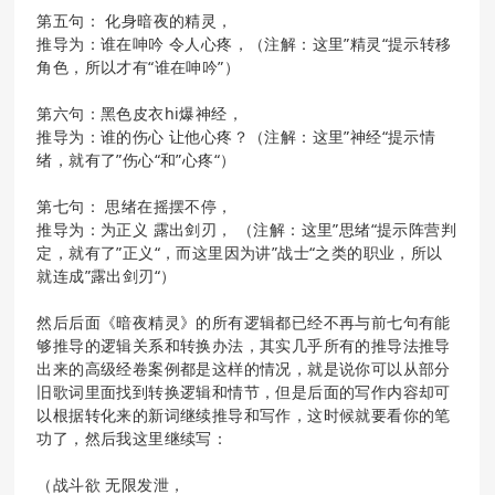
第五句： 化身暗夜的精灵，
推导为：谁在呻吟 令人心疼，（注解：这里”精灵“提示转移
角色，所以才有“谁在呻吟”）
第六句：黑色皮衣hi爆神经，
推导为：谁的伤心 让他心疼？（注解：这里”神经“提示情
绪，就有了”伤心“和”心疼“）
第七句： 思绪在摇摆不停，
推导为：为正义 露出剑刃， （注解：这里”思绪“提示阵营判
定，就有了”正义“，而这里因为讲”战士“之类的职业，所以
就连成”露出剑刃“）
然后后面《暗夜精灵》的所有逻辑都已经不再与前七句有能
够推导的逻辑关系和转换办法，其实几乎所有的推导法推导
出来的高级经卷案例都是这样的情况，就是说你可以从部分
旧歌词里面找到转换逻辑和情节，但是后面的写作内容却可
以根据转化来的新词继续推导和写作，这时候就要看你的笔
功了，然后我这里继续写：
（战斗欲 无限发泄，