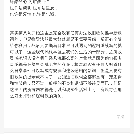
冷酷的心 为谁战斗？
也许是黎明 也许是星辰，
也许是爱情 也许是忠诚。
其实第八句开始这里是完全没有任何办法以旧歌词推导新歌
词的，但是推导法的最大好处就是不需要灵感，反正有个版
给你利用，然后只要顺着日常里可以遇到的逻辑继续写的就
可以了，这些现代风根本就是我们的生活的一部分，之所以
灵感流词人没有我们采风流那么高的产量就是因为他们很多
灵感都是在脑里杂乱无章的存在，根本就没有任何人知道什
么日常事件可以写成有规律和连续逻辑的新词，但是只要有
旧歌词的提示就不同了，要知道旧歌词全部都是有一定逻辑
和情节的，只不过一般押韵不良和逻辑不够连贯而已，但是
这里面的所有内容都是可以和现实生活对上号，所以才会那
么好出押韵和逻辑靓的新词。
举报