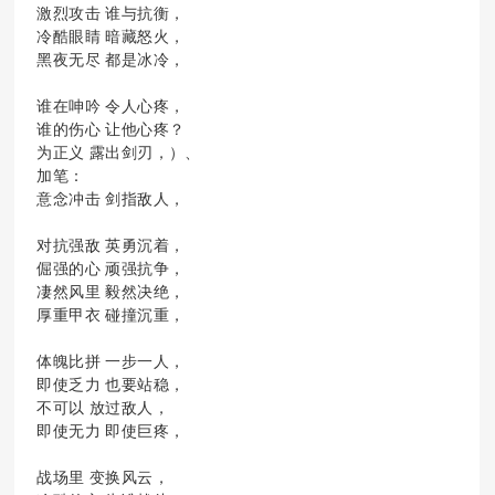
激烈攻击 谁与抗衡，
冷酷眼睛 暗藏怒火，
黑夜无尽 都是冰冷，
谁在呻吟 令人心疼，
谁的伤心 让他心疼？
为正义 露出剑刃，）、
加笔：
意念冲击 剑指敌人，
对抗强敌 英勇沉着，
倔强的心 顽强抗争，
凄然风里 毅然决绝，
厚重甲衣 碰撞沉重，
体魄比拼 一步一人，
即使乏力 也要站稳，
不可以 放过敌人，
即使无力 即使巨疼，
战场里 变换风云，