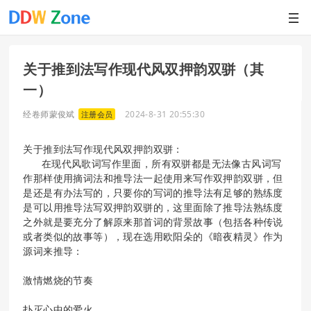
关于推到法写作现代风双押韵双骈（其
一）
经卷师蒙俊斌
2024-8-31 20:55:30
注册会员
关于推到法写作现代风双押韵双骈：
在现代风歌词写作里面，所有双骈都是无法像古风词写
作那样使用摘词法和推导法一起使用来写作双押韵双骈，但
是还是有办法写的，只要你的写词的推导法有足够的熟练度
是可以用推导法写双押韵双骈的，这里面除了推导法熟练度
之外就是要充分了解原来那首词的背景故事（包括各种传说
或者类似的故事等），现在选用欧阳朵的《暗夜精灵》作为
源词来推导：
激情燃烧的节奏
扑灭心中的爱火