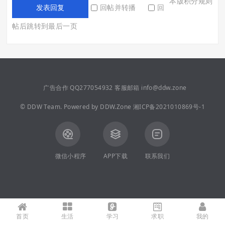
本版积分规则
回帖并转播
回
发表回复
帖后跳转到最后一页
广告合作 QQ277054932 客服邮箱 info@ddw.zone
©
DDW Team.
Powered by
DDW.Zone
湘ICP备2021010869号-1
微信小程序
APP下载
联系我们
首页
生活
学习
求职
我的