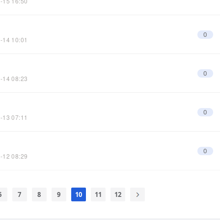
-15 16:50
0
-14 10:01
0
-14 08:23
0
-13 07:11
0
-12 08:29
6
7
8
9
10
11
12