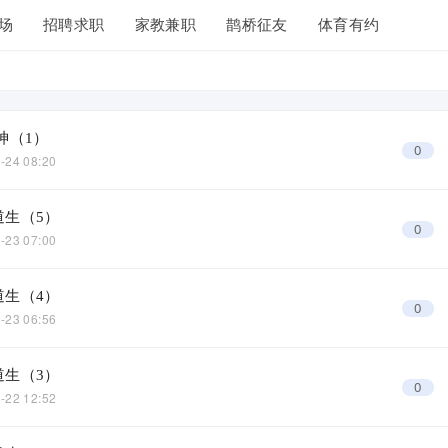
场
招聘求职
家教兼职
鹊桥征友
体育有约
神（1）
0
-24 08:20
道生（5）
0
-23 07:00
道生（4）
0
-23 06:56
道生（3）
0
-22 12:52