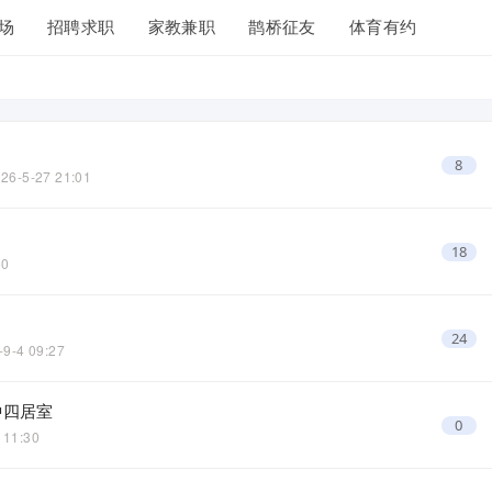
场
招聘求职
家教兼职
鹊桥征友
体育有约
8
26-5-27 21:01
18
50
24
-9-4 09:27
钟四居室
0
 11:30