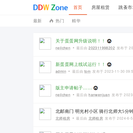
首页
房屋租赁
跳蚤市
最新
热门
精华
投诉建议
联系我们
关于蛋蛋网升级说明！！
•
neilchen
最后由
202311998202
发布于
20
新蛋蛋网上线试运行！！
•
admin
最后由
tom
发布于
2023-11-30 09:
版主申请帖子……
•
neilchen
最后由
hanwenjuan
发布于
2023
北邮南门 明光村小区 骑行北师大5分
•
北师租房
最后由
北师租房
发布于
2024-6-5