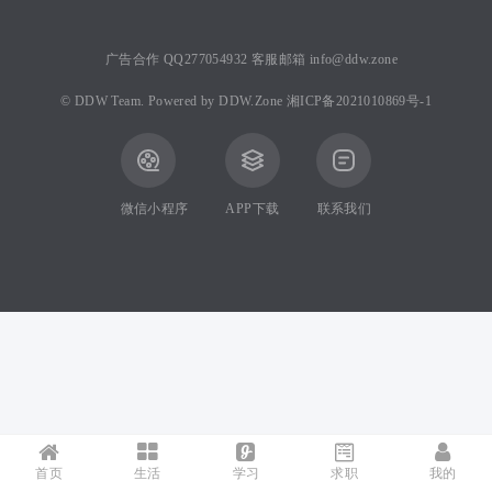
广告合作 QQ277054932 客服邮箱 info@ddw.zone
©
DDW Team.
Powered by
DDW.Zone
湘ICP备2021010869号-1
微信小程序
APP下载
联系我们
首页
生活
学习
求职
我的