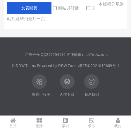
本版积分规则
回帖并转播
回
发表回复
帖后跳转到最后一页
广告合作 QQ277054932 客服邮箱 info@ddw.zone
©
DDW Team.
Powered by
DDW.Zone
湘ICP备2021010869号-1
微信小程序
APP下载
联系我们
首页
生活
学习
求职
我的