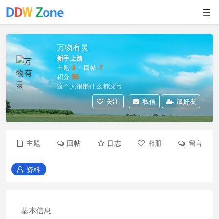
万物有灵
新手上路
主题
3
回帖
7
积分
50
这个人很懒什么都没写
关注
私信
加好友
主题
回帖
日志
相册
留言
资料
基本信息