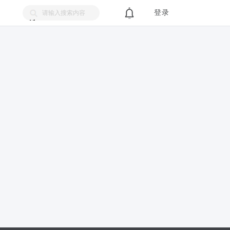
登录
搜
索