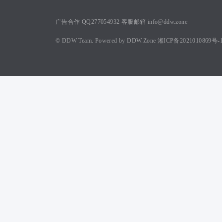
广告合作 QQ277054932 客服邮箱 info@ddw.zone
©
DDW Team.
Powered by
DDW.Zone
湘ICP备2021010869号-