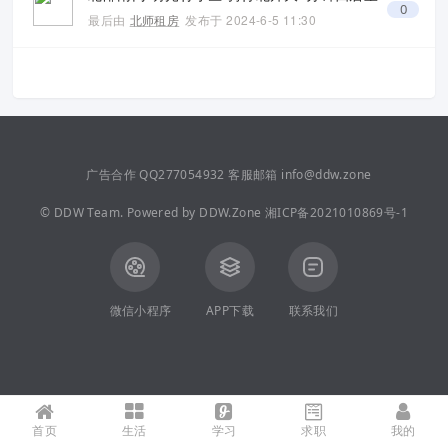
0
最后由
北师租房
发布于
2024-6-5 11:30
广告合作 QQ277054932 客服邮箱 info@ddw.zone
©
DDW Team.
Powered by
DDW.Zone
湘ICP备2021010869号-1
微信小程序
APP下载
联系我们
首页
生活
学习
求职
我的