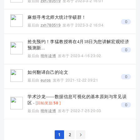
最后由
zxh780519
发布于
2023-3-2 16:01
麻烦寻考北师大统计学硕群！
0
最后由
zxh780519
发布于
2023-3-2 16:04
抢先预约！李猛教授将在4月18日为您讲解宏观经济
预测新...
0
最后由
明年读博
发布于
2023-4-16 23:02
如何翻译自己的论文
0
最后由
euros
发布于
2021-12-22 09:21
学术沙龙——数据信息可视化的基本原则与常见误
-
[回帖奖励
50
]
区
0
最后由
明年读博
发布于
2022-7-25 20:03
1
2